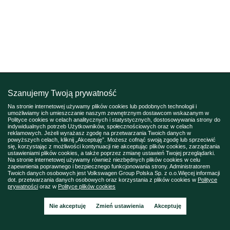
Szanujemy Twoją prywatność
Na stronie internetowej używamy plików cookies lub podobnych technologii i
umożliwiamy ich umieszczanie naszym zewnętrznym dostawcom wskazanym w
Polityce cookies w celach analitycznych i statystycznych, dostosowywania strony do
indywidualnych potrzeb Użytkowników, społecznościowych oraz w celach
reklamowych. Jeżeli wyrażasz zgodę na przetwarzania Twoich danych w
powyższych celach, kliknij „Akceptuję”. Możesz cofnąć swoją zgodę lub sprzeciwić
się, korzystając z możliwości kontynuacji nie akceptując plików cookies, zarządzania
ustawieniami plików cookies, a także poprzez zmianę ustawień Twojej przeglądarki.
Na stronie internetowej używamy również niezbędnych plików cookies w celu
zapewnienia poprawnego i bezpiecznego funkcjonowania strony. Administratorem
Twoich danych osobowych jest Volkswagen Group Polska Sp. z o.o.Więcej informacji
dot. przetwarzania danych osobowych oraz korzystania z plików cookies w
Polityce
prywatności
oraz w
Polityce plików cookies
Nie akceptuję
Zmień ustawienia
Akceptuję