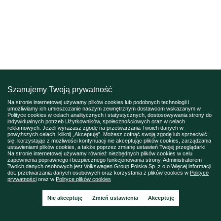
Szanujemy Twoją prywatność
Na stronie internetowej używamy plików cookies lub podobnych technologii i
umożliwiamy ich umieszczanie naszym zewnętrznym dostawcom wskazanym w
Polityce cookies w celach analitycznych i statystycznych, dostosowywania strony do
indywidualnych potrzeb Użytkowników, społecznościowych oraz w celach
reklamowych. Jeżeli wyrażasz zgodę na przetwarzania Twoich danych w
powyższych celach, kliknij „Akceptuję”. Możesz cofnąć swoją zgodę lub sprzeciwić
się, korzystając z możliwości kontynuacji nie akceptując plików cookies, zarządzania
ustawieniami plików cookies, a także poprzez zmianę ustawień Twojej przeglądarki.
Na stronie internetowej używamy również niezbędnych plików cookies w celu
zapewnienia poprawnego i bezpiecznego funkcjonowania strony. Administratorem
Twoich danych osobowych jest Volkswagen Group Polska Sp. z o.o.Więcej informacji
dot. przetwarzania danych osobowych oraz korzystania z plików cookies w
Polityce
prywatności
oraz w
Polityce plików cookies
Nie akceptuję
Zmień ustawienia
Akceptuję