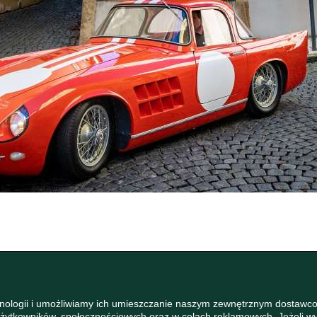
hnologii i umożliwiamy ich umieszczanie naszym zewnętrznym dostawco
 Użytkowników, społecznościowych oraz w celach reklamowych. Jeżeli 