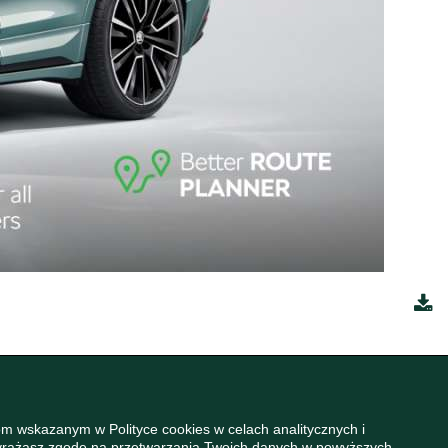
m wskazanym w Polityce cookies w celach analitycznych i
wyrażasz zgodę na przetwarzania Twoich danych w powyższych