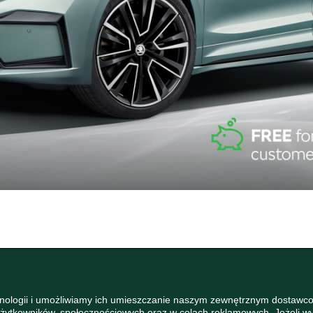
hnologii i umożliwiamy ich umieszczanie naszym zewnętrznym dostawco
 Użytkowników, społecznościowych oraz w celach reklamowych. Jeżeli 