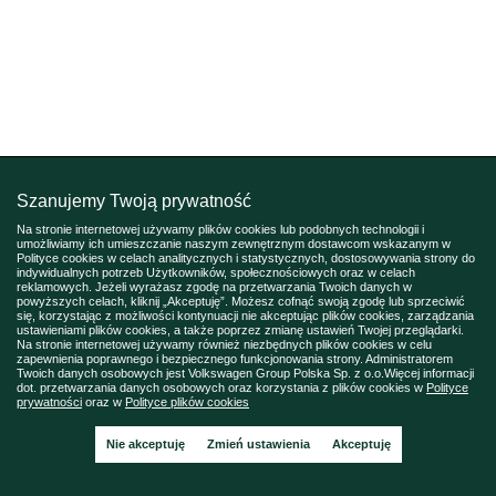
Szanujemy Twoją prywatność
Na stronie internetowej używamy plików cookies lub podobnych technologii i
umożliwiamy ich umieszczanie naszym zewnętrznym dostawcom wskazanym w
Polityce cookies w celach analitycznych i statystycznych, dostosowywania strony do
indywidualnych potrzeb Użytkowników, społecznościowych oraz w celach
reklamowych. Jeżeli wyrażasz zgodę na przetwarzania Twoich danych w
powyższych celach, kliknij „Akceptuję”. Możesz cofnąć swoją zgodę lub sprzeciwić
się, korzystając z możliwości kontynuacji nie akceptując plików cookies, zarządzania
ustawieniami plików cookies, a także poprzez zmianę ustawień Twojej przeglądarki.
Na stronie internetowej używamy również niezbędnych plików cookies w celu
zapewnienia poprawnego i bezpiecznego funkcjonowania strony. Administratorem
Twoich danych osobowych jest Volkswagen Group Polska Sp. z o.o.Więcej informacji
dot. przetwarzania danych osobowych oraz korzystania z plików cookies w
Polityce
prywatności
oraz w
Polityce plików cookies
Nie akceptuję
Zmień ustawienia
Akceptuję