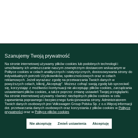
Szanujemy Twoją prywatność
Na stronie internetowej używamy plików cookies lub podobnych technologii i
umożliwiamy ich umieszczanie naszym zewnętrznym dostawcom wskazanym w
Polityce cookies w celach analitycznych i statystycznych, dostosowywania strony do
indywidualnych potrzeb Użytkowników, społecznościowych oraz w celach
reklamowych. Jeżeli wyrażasz zgodę na przetwarzania Twoich danych w
powyższych celach, kliknij „Akceptuję”. Możesz cofnąć swoją zgodę lub sprzeciwić
się, korzystając z możliwości kontynuacji nie akceptując plików cookies, zarządzania
ustawieniami plików cookies, a także poprzez zmianę ustawień Twojej przeglądarki.
Na stronie internetowej używamy również niezbędnych plików cookies w celu
zapewnienia poprawnego i bezpiecznego funkcjonowania strony. Administratorem
Twoich danych osobowych jest Volkswagen Group Polska Sp. z o.o.Więcej informacji
dot. przetwarzania danych osobowych oraz korzystania z plików cookies w
Polityce
prywatności
oraz w
Polityce plików cookies
Nie akceptuję
Zmień ustawienia
Akceptuję