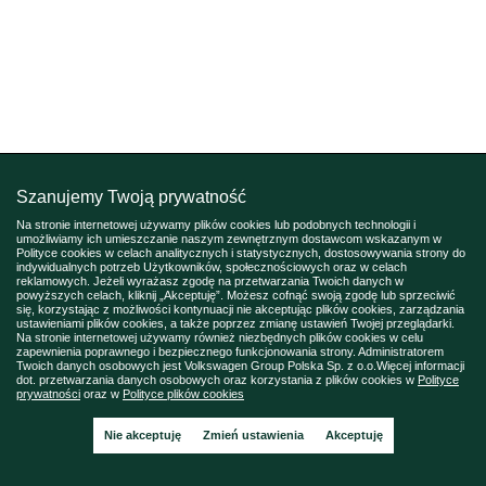
Szanujemy Twoją prywatność
Na stronie internetowej używamy plików cookies lub podobnych technologii i
umożliwiamy ich umieszczanie naszym zewnętrznym dostawcom wskazanym w
Polityce cookies w celach analitycznych i statystycznych, dostosowywania strony do
indywidualnych potrzeb Użytkowników, społecznościowych oraz w celach
reklamowych. Jeżeli wyrażasz zgodę na przetwarzania Twoich danych w
powyższych celach, kliknij „Akceptuję”. Możesz cofnąć swoją zgodę lub sprzeciwić
się, korzystając z możliwości kontynuacji nie akceptując plików cookies, zarządzania
ustawieniami plików cookies, a także poprzez zmianę ustawień Twojej przeglądarki.
Na stronie internetowej używamy również niezbędnych plików cookies w celu
zapewnienia poprawnego i bezpiecznego funkcjonowania strony. Administratorem
Twoich danych osobowych jest Volkswagen Group Polska Sp. z o.o.Więcej informacji
dot. przetwarzania danych osobowych oraz korzystania z plików cookies w
Polityce
prywatności
oraz w
Polityce plików cookies
Nie akceptuję
Zmień ustawienia
Akceptuję