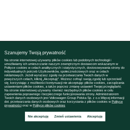
Szanujemy Twoją prywatność
Na stronie internetowej używamy plików cookies lub podobnych technologii i
umożliwiamy ich umieszczanie naszym zewnętrznym dostawcom wskazanym w
Polityce cookies w celach analitycznych i statystycznych, dostosowywania strony do
indywidualnych potrzeb Użytkowników, społecznościowych oraz w celach
reklamowych. Jeżeli wyrażasz zgodę na przetwarzania Twoich danych w
powyższych celach, kliknij „Akceptuję”. Możesz cofnąć swoją zgodę lub sprzeciwić
się, korzystając z możliwości kontynuacji nie akceptując plików cookies, zarządzania
ustawieniami plików cookies, a także poprzez zmianę ustawień Twojej przeglądarki.
Na stronie internetowej używamy również niezbędnych plików cookies w celu
zapewnienia poprawnego i bezpiecznego funkcjonowania strony. Administratorem
Twoich danych osobowych jest Volkswagen Group Polska Sp. z o.o.Więcej informacji
dot. przetwarzania danych osobowych oraz korzystania z plików cookies w
Polityce
prywatności
oraz w
Polityce plików cookies
Nie akceptuję
Zmień ustawienia
Akceptuję