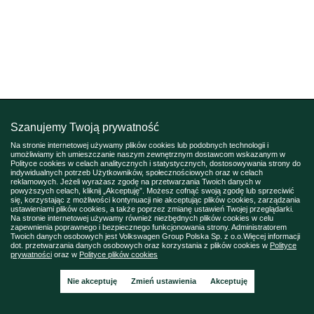
Szanujemy Twoją prywatność
Na stronie internetowej używamy plików cookies lub podobnych technologii i
umożliwiamy ich umieszczanie naszym zewnętrznym dostawcom wskazanym w
Polityce cookies w celach analitycznych i statystycznych, dostosowywania strony do
indywidualnych potrzeb Użytkowników, społecznościowych oraz w celach
reklamowych. Jeżeli wyrażasz zgodę na przetwarzania Twoich danych w
powyższych celach, kliknij „Akceptuję”. Możesz cofnąć swoją zgodę lub sprzeciwić
się, korzystając z możliwości kontynuacji nie akceptując plików cookies, zarządzania
ustawieniami plików cookies, a także poprzez zmianę ustawień Twojej przeglądarki.
Na stronie internetowej używamy również niezbędnych plików cookies w celu
zapewnienia poprawnego i bezpiecznego funkcjonowania strony. Administratorem
Twoich danych osobowych jest Volkswagen Group Polska Sp. z o.o.Więcej informacji
dot. przetwarzania danych osobowych oraz korzystania z plików cookies w
Polityce
prywatności
oraz w
Polityce plików cookies
Nie akceptuję
Zmień ustawienia
Akceptuję