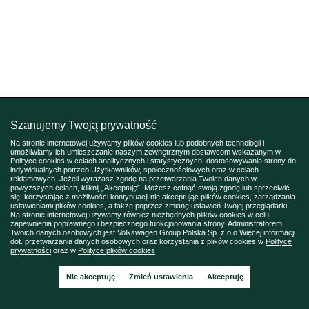
Szanujemy Twoją prywatność
Na stronie internetowej używamy plików cookies lub podobnych technologii i
umożliwiamy ich umieszczanie naszym zewnętrznym dostawcom wskazanym w
Polityce cookies w celach analitycznych i statystycznych, dostosowywania strony do
indywidualnych potrzeb Użytkowników, społecznościowych oraz w celach
reklamowych. Jeżeli wyrażasz zgodę na przetwarzania Twoich danych w
powyższych celach, kliknij „Akceptuję”. Możesz cofnąć swoją zgodę lub sprzeciwić
się, korzystając z możliwości kontynuacji nie akceptując plików cookies, zarządzania
ustawieniami plików cookies, a także poprzez zmianę ustawień Twojej przeglądarki.
Na stronie internetowej używamy również niezbędnych plików cookies w celu
zapewnienia poprawnego i bezpiecznego funkcjonowania strony. Administratorem
Twoich danych osobowych jest Volkswagen Group Polska Sp. z o.o.Więcej informacji
dot. przetwarzania danych osobowych oraz korzystania z plików cookies w
Polityce
prywatności
oraz w
Polityce plików cookies
Nie akceptuję
Zmień ustawienia
Akceptuję