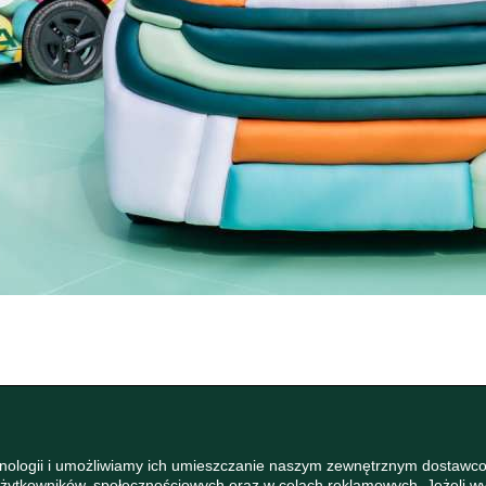
hnologii i umożliwiamy ich umieszczanie naszym zewnętrznym dostawco
 Użytkowników, społecznościowych oraz w celach reklamowych. Jeżeli 