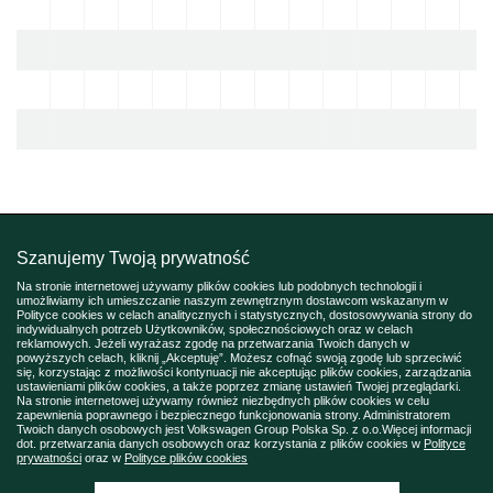
Szanujemy Twoją prywatność
Na stronie internetowej używamy plików cookies lub podobnych technologii i
umożliwiamy ich umieszczanie naszym zewnętrznym dostawcom wskazanym w
Polityce cookies w celach analitycznych i statystycznych, dostosowywania strony do
indywidualnych potrzeb Użytkowników, społecznościowych oraz w celach
reklamowych. Jeżeli wyrażasz zgodę na przetwarzania Twoich danych w
powyższych celach, kliknij „Akceptuję”. Możesz cofnąć swoją zgodę lub sprzeciwić
się, korzystając z możliwości kontynuacji nie akceptując plików cookies, zarządzania
ustawieniami plików cookies, a także poprzez zmianę ustawień Twojej przeglądarki.
Na stronie internetowej używamy również niezbędnych plików cookies w celu
zapewnienia poprawnego i bezpiecznego funkcjonowania strony. Administratorem
Twoich danych osobowych jest Volkswagen Group Polska Sp. z o.o.Więcej informacji
dot. przetwarzania danych osobowych oraz korzystania z plików cookies w
Polityce
prywatności
oraz w
Polityce plików cookies