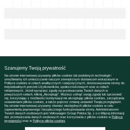
Szanujemy Twoją prywatność
Na stronie internetowej używamy plików cookies lub podobnych technologii i
umożliwiamy ich umieszczanie naszym zewnętrznym dostawcom wskazanym w
Polityce cookies w celach analitycznych i statystycznych, dostosowywania strony do
indywidualnych potrzeb Użytkowników, społecznościowych oraz w celach
reklamowych. Jeżeli wyrażasz zgodę na przetwarzania Twoich danych w
powyższych celach, kliknij „Akceptuję”. Możesz cofnąć swoją zgodę lub sprzeciwić
się, korzystając z możliwości kontynuacji nie akceptując plików cookies, zarządzania
ustawieniami plików cookies, a także poprzez zmianę ustawień Twojej przeglądarki.
Na stronie internetowej używamy również niezbędnych plików cookies w celu
zapewnienia poprawnego i bezpiecznego funkcjonowania strony. Administratorem
Twoich danych osobowych jest Volkswagen Group Polska Sp. z o.o.Więcej informacji
dot. przetwarzania danych osobowych oraz korzystania z plików cookies w
Polityce
prywatności
oraz w
Polityce plików cookies