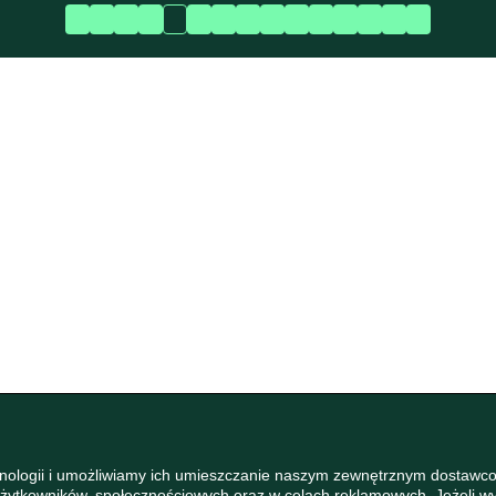
hnologii i umożliwiamy ich umieszczanie naszym zewnętrznym dostawco
 Użytkowników, społecznościowych oraz w celach reklamowych. Jeżeli 