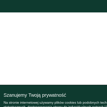
Szanujemy Twoją prywatność
Na stronie internetowej używamy plików cookies lub podobnych tec
statystycznych, dostosowywania strony do indywidualnych potrzeb