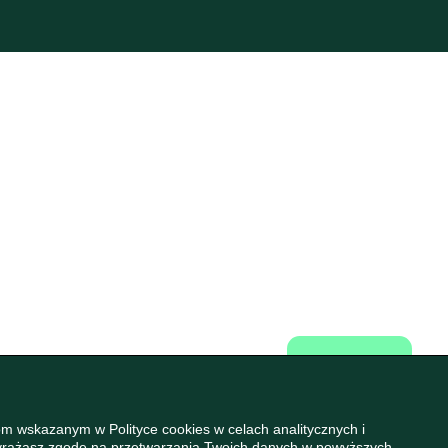
m wskazanym w Polityce cookies w celach analitycznych i
wyrażasz zgodę na przetwarzania Twoich danych w powyższych