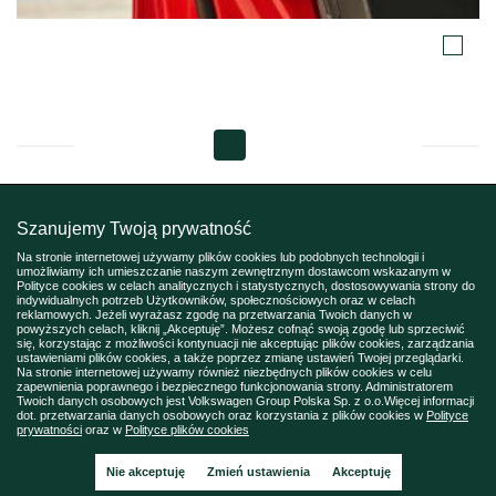
Szanujemy Twoją prywatność
Na stronie internetowej używamy plików cookies lub podobnych technologii i
umożliwiamy ich umieszczanie naszym zewnętrznym dostawcom wskazanym w
Polityce cookies w celach analitycznych i statystycznych, dostosowywania strony do
indywidualnych potrzeb Użytkowników, społecznościowych oraz w celach
reklamowych. Jeżeli wyrażasz zgodę na przetwarzania Twoich danych w
powyższych celach, kliknij „Akceptuję”. Możesz cofnąć swoją zgodę lub sprzeciwić
się, korzystając z możliwości kontynuacji nie akceptując plików cookies, zarządzania
ustawieniami plików cookies, a także poprzez zmianę ustawień Twojej przeglądarki.
Na stronie internetowej używamy również niezbędnych plików cookies w celu
zapewnienia poprawnego i bezpiecznego funkcjonowania strony. Administratorem
Twoich danych osobowych jest Volkswagen Group Polska Sp. z o.o.Więcej informacji
dot. przetwarzania danych osobowych oraz korzystania z plików cookies w
Polityce
prywatności
oraz w
Polityce plików cookies
Nie akceptuję
Zmień ustawienia
Akceptuję